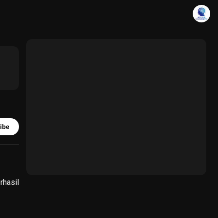
ibe
hasil