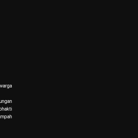
 warga
ungan
bhakti
ampah