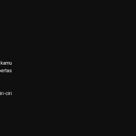
h kamu
bertas
i-ciri