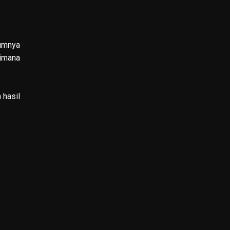
mumnya
aimana
 hasil