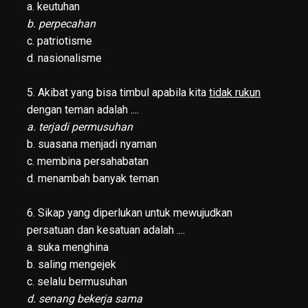
a. keutuhan
b. perpecahan
c. patriotisme
d. nasionalisme
5. Akibat yang bisa timbul apabila kita
tidak rukun
dengan teman adalah ....
a. terjadi permusuhan
b. suasana menjadi nyaman
c. membina persahabatan
d. menambah banyak teman
6. Sikap yang diperlukan untuk mewujudkan
persatuan dan kesatuan adalah ....
a. suka menghina
b. saling mengejek
c. selalu bermusuhan
d. senang bekerja sama