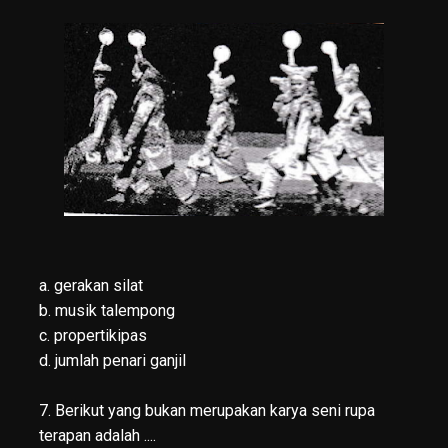
a. gerakan silat
b. musik talempong
c. propertikipas
d. jumlah penari ganjil
7. Berikut yang bukan merupakan karya seni rupa
terapan adalah ....