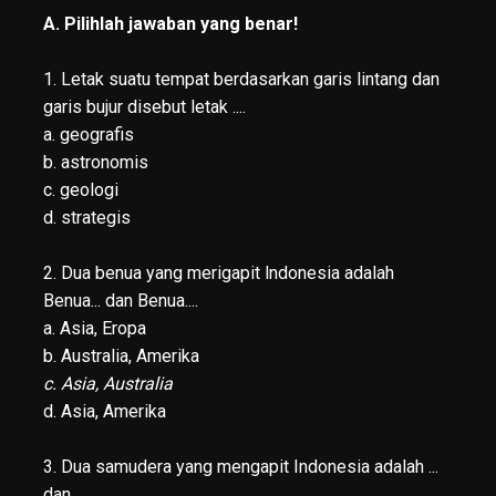
A. Pilihlah jawaban yang benar!
1. Letak suatu tempat berdasarkan garis lintang dan
garis bujur disebut letak ....
a. geografis
b. astronomis
c. geologi
d. strategis
2. Dua benua yang merigapit lndonesia adalah
Benua... dan Benua....
a. Asia, Eropa
b. Australia, Amerika
c. Asia, Australia
d. Asia, Amerika
3. Dua samudera yang mengapit Indonesia adalah ...
dan .....