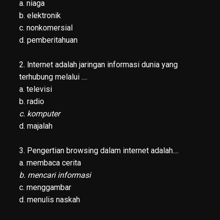
a. niaga
b. elektronik
c. nonkomersial
d. pemberitahuan
2. lnternet adalah jaringan informasi dunia yang
terhubung melalui ....
a. televisi
b. radio
c. komputer
d. majalah
3. Pengertian browsing dalam internet adalah....
a. membaca cerita
b. mencari informasi
c. menggambar
d. menulis naskah