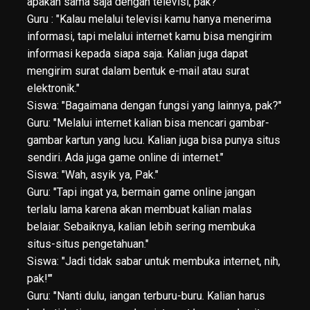
apakah sama saja dengan televisi, pak?"
Guru : "Kalau melalui televisi kamu hanya menerima
informasi, tapi melalui internet kamu bisa mengirim
informasi kepada siapa saja. Kalian juga dapat
mengirim surat dalam bentuk e-mail atau surat
elektronik."
Siswa: "Bagaimana dengan fungsi yang lainnya, pak?"
Guru: "Melalui internet kalian bisa mencari gambar-
gambar kartun yang lucu. Kalian juga bisa punya situs
sendiri. Ada juga game online di internet."
Siswa: "Wah, asyik ya, Pak."
Guru: "Tapi ingat ya, bermain game online jangan
terlalu lama karena akan membuat kalian malas
belaiar. Sebaiknya, kalian lebih sering membuka
situs-situs pengetahuan."
Siswa: "Jadi tidak sabar untuk membuka internet, nih,
pak!'"
Guru: "Nanti dulu, iangan terburu-buru. Kalian harus