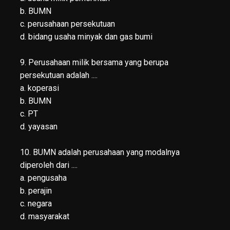
b. BUMN
c. perusahaan persekutuan
d. bidang usaha minyak dan gas bumi
9. Perusahaan milik bersama yang berupa
persekutuan adalah ....
a. koperasi
b. BUMN
c. PT
d. yayasan
10. BUMN adalah perusahaan yang modalnya
diperoleh dari ....
a. pengusaha
b. perajin
c. negara
d. masyarakat