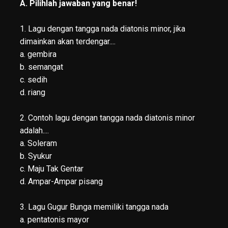
A. Pilihlah jawaban yang benar!
1. Lagu dengan tangga nada diatonis minor, jika
dimainkan akan terdengar....
a. gembira
b. semangat
c. sedih
d. riang
2. Contoh lagu dengan tangga nada diatonis minor
adalah....
a. Soleram
b. Syukur
c. Maju Tak Gentar
d. Ampar-Ampar pisang
3. Lagu Gugur Bunga memiliki tangga nada
a. pentatonis mayor