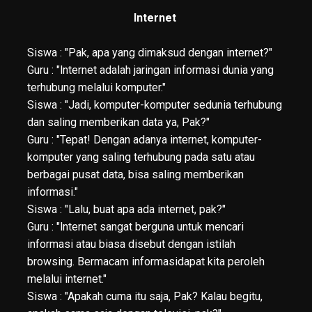
lnternet
Siswa : "Pak, apa yang dimaksud dengan internet?"
Guru : "lnternet adalah jaringan informasi dunia yang
terhubung melalui komputer."
Siswa : "Jadi, komputer-komputer sedunia terhubung
dan saling memberikan data ya, Pak?"
Guru : "Tepat! Dengan adanya internet, komputer-
komputer yang saling terhubung pada satu atau
berbagai pusat data, bisa saling memberikan
informasi."
Siswa : "Lalu, buat apa ada internet, pak?"
Guru : "lnternet sangat berguna untuk mencari
informasi atau biasa disebut dengan istilah
browsing. Bermacam informasidapat kita peroleh
melalui internet."
Siswa : "Apakah cuma itu saja, Pak? Kalau begitu,