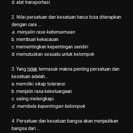
d. alat transportasi
2. Nilai persatuan dan kesatuan harus bisa diterapkan
dengan cara ....
a. menjalin rasa kebersamaan
b. membuat kekacauan
c. mementingkan kepentingan sendiri
d. memutuskan sesuatu untuk kelompok
3. Yang
tidak
termasuk makna penting persatuan dan
kesatuan adalah....
a. memiliki sikap toleransi
b. menjalin rasa kekeluargaan
c. saling melengkapi
d. membela kepentingan kelompok
4. Persatuan dan kesatuan bangsa akan menjauhkan
bangsa dari ....