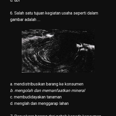
d. ubi
6. Salah satu tujuan kegiatan usaha seperti dalam
gambar adalah ....
a. mendistribusikan barang ke konsumen
b. mengolah dan memanfaatkan mineral
c. membudidayakan tanaman
d. menglah dan menggarap lahan