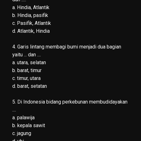
a. Hindia, Atlantik
b. Hindia, pasifik
c. Pasifik, Atlantik
d. Atlantik, Hindia
4. Garis lintang membagi bumi menjadi dua bagian
yaitu ... dan ....
a. utara, selatan
b. barat, timur
c. timur, utara
d. barat, setatan
5. Di Indonesia bidang perkebunan membudidayakan
....
a. palawija
b. kepala sawit
c. jagung