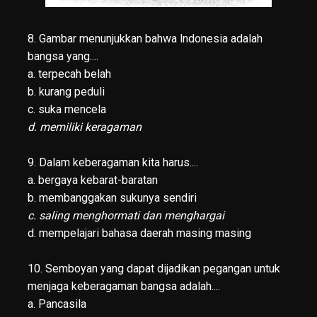
8. Gambar menunjukkan bahwa lndonesia adalah
bangsa yang....
a. terpecah belah
b. kurang peduli
c. suka mencela
d. memiliki keragaman
9. Dalam keberagaman kita harus....
a. bergaya kebarat-baratan
b. membanggakan sukunya sendiri
c. saling menghormati dan menghargai
d. mempelajari bahasa daerah masing masing
10. Semboyan yang dapat dijadikan pegangan untuk
menjaga keberagaman bangsa adalah....
a. Pancasila