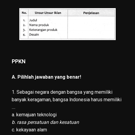
PPKN
A. Pilihlah jawaban yang benar!
1. Sebagai negara dengan bangsa yang memiliki
banyak keragaman, bangsa lndonesia harus memiliki
....
a. kemajuan teknologi
b. rasa persatuan dan kesatuan
c. kekayaan alam