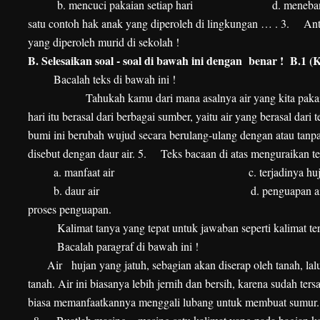
b.
mencuci pakaian setiap hari
d. menebang 
satu contoh hak anak yang diperoleh di lingkungan … .
3.
Ant
yang diperoleh murid di sekolah !
B.
Selesaikan soal - soal di bawah ini dengan benar !
B.1 (
Bacalah teks di bawah ini !
Tahukah kamu dari mana asalnya air yang kita pakai untuk 
hari itu berasal dari berbagai sumber, yaitu air yang berasal dari t
bumi ini berubah wujud secara berulang-ulang dengan atau tanpa 
disebut dengan daur air.
5.
Teks bacaan di atas menguraikan t
a.
manfaat air
c. terjadinya hu
b.
daur air
d. penguapan a
proses penguapan.
Kalimat tanya yang tepat untuk jawaban seperti kalimat ters
Bacalah paragraf di bawah ini !
Air hujan yang jatuh, sebagian akan diserap oleh tanah, lalu 
tanah. Air ini biasanya lebih jernih dan bersih, karena sudah te
biasa memanfaatkannya menggali lubang untuk membuat sumur.