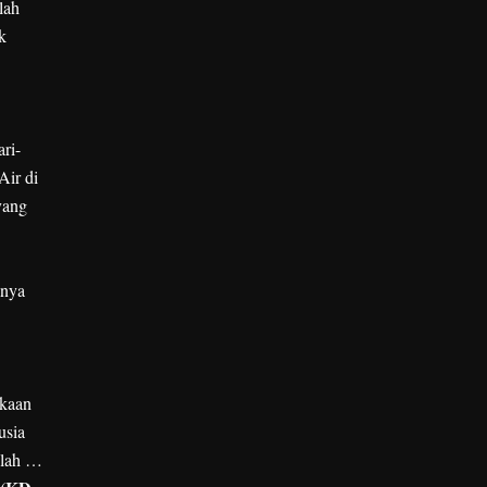
lah
k
ri-
Air di
yang
inya
ukaan
usia
alah …