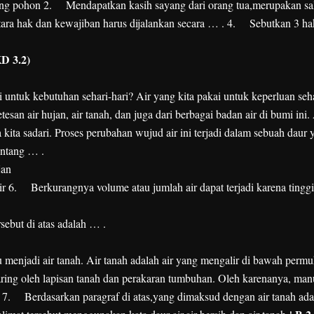
pohon
2.
Mendapatkan kasih sayang dari orang tua,merupakan sa
ara hak dan kewajiban harus dijalankan secara … .
4.
Sebutkan 3 ha
KD 3.2)
kebutuhan sehari-hari? Air yang kita pakai untuk keperluan seha
etesan air hujan, air tanah, dan juga dari berbagai badan air di bumi ini. 
kita sadari. Proses perubahan wujud air ini terjadi dalam sebuah daur 
entang … .
jan
ir
6.
Berkurangnya volume atau jumlah air dapat terjadi karena tingg
ebut di atas adalah … .
menjadi air tanah. Air tanah adalah air yang mengalir di bawah perm
rsaring oleh lapisan tanah dan perakaran tumbuhan. Oleh karenanya, man
7.
Berdasarkan paragraf di atas,yang dimaksud dengan air tanah ad