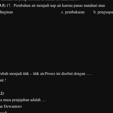
.5)
17. Perubahan air menjadi uap air karena panas matahari atau
dinginan
c. pembakaran
b. penguap
ah menjadi titik – titik air.Proses ini disebut dengan … .
ir !
.2)
ada masa penjajahan adalah …
jar Dewantoro
iyadi