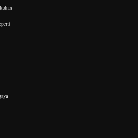
akukan
perti
gaya
.