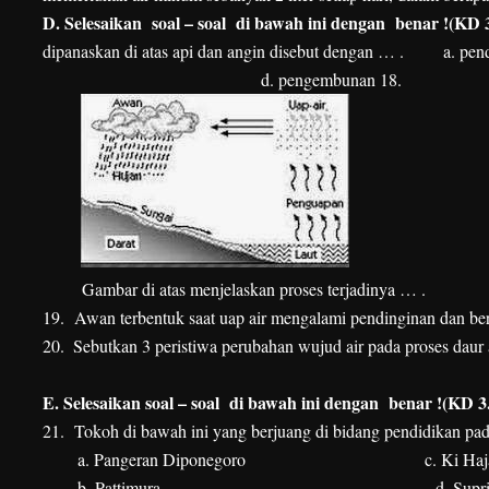
D.
Selesaikan soal – soal di bawah ini dengan benar !(KD 3
dipanaskan di atas api dan angin disebut dengan … .
a. pen
d. pengembunan
18.
Gambar di atas menjelaskan proses terjadinya … .
19. Awan terbentuk saat uap air mengalami pendinginan dan berub
20.
Sebutkan 3 peristiwa perubahan wujud air pada proses daur a
E.
Selesaikan soal – soal di bawah ini dengan benar !(KD 3
21. Tokoh di bawah ini yang berjuang di bidang pendidikan p
a. Pangeran Diponegoro
c. Ki Ha
b. Pattimura
d. Supr