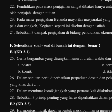
22. Pendidikan pada masa penjajahan sangat dibatasi hanya untu
oleh penjajah dengan tujuan …… .
23. Pada masa penjajahan Belanda mayoritas masyarakat yang be
pala dan cengkeh, Kegiatan seperti ini disebut dengan istilah … .
24. Sebutkan 3 dampak penjajahan di bidang pendidikan, ekonom
F.
Selesaikan soal - soal di bawah ini dengan benar !
F.1(KD 3.1)
25.
Cerita bergambar yang dirangkai menurut urutan waktu dan 
a. poster
c. cer
b. komik
d. ikl
26.
Dalam seni tari perlu diperhatikan perpaduan desain dan p
yang khas dari … .
27.
Dalam membuat komik,langkah yang pertama kali dilakukan
28.
Sebutkan 3 prinsip penting yang harus diperhatikan dalam p
F.2 (KD 3.2)
29.
Harmonisasi musik dapat terbentuk meskipun hanya menggunak