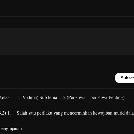
Subscr
as
: V (lima)
Sub tema
:
2 (Peristiwa – peristiwa Pent
.2)
1.
Salah satu perilaku yang mencerminkan kewajiban murid dal
penghijauan