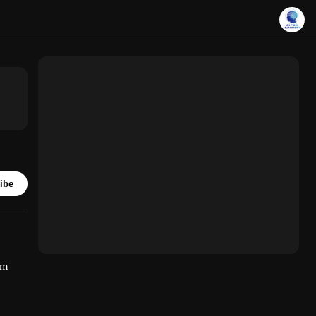
ibe
ing)
am