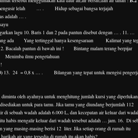
B.2
imat tersebut menggunakan kata daur air,air bersih,dan air tanah !
ngusir lelah
… .
Hidup sebagai bangsa terjajah
tas adalah … .
 sayu
garkan lagu
10. Baris 1 dan 2 pada pantun disebut dengan … .
11. …
ang ada
Yang tertinggal hanya kesengsaraan
Kalimat yang te
12. Bacalah pantun di bawah ini !
Bintang malam terang berpijar
Menimba ilmu pengetahuan
!
3)
13. 24 = 0,8 x … .
Bilangan yang tepat untuk mengisi pengerj
i diminta oleh ayahnya untuk menghitung jumlah kursi yang diperlukan
g disediakan untuk para tamu. Jika tamu yang diundang berjumlah 112
r di sebuah wadah adalah 6.000 L, dan kecepatan air keluar dari wadah
 itu habis mengalir keluar dari wadah tersebut adalah … jam.
16.
Di se
yang masing-masing berisi 12 liter. Jika setiap orang di rumah itu
 harikah air yang tersedia di rumah itu akan habis?