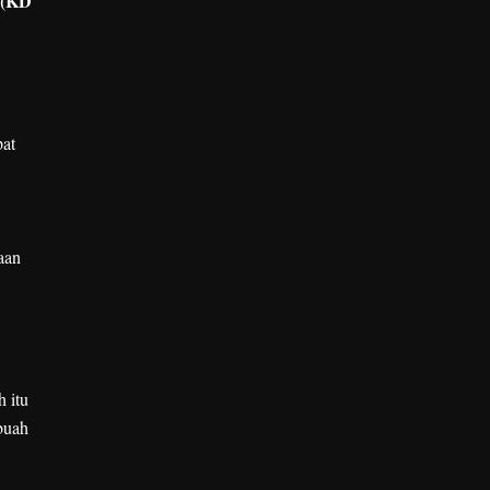
 (KD
pat
aan
 itu
buah