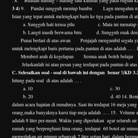
.
8.
Buatlah masing – masing satu kalimat yang pada bagian kal
3 4)
9.
Pandai sungguh meniup bambu
Lagu mengalun me
Isian yang tepat untuk melengkapi baris ke tiga pada pantun di a
a.
Sungguh hati terasa pilu
c. Mata ini menatap
b.
Langit masih berwarna biru
d. Sungguh enak den
Punai berlari di atas awan
Penjajah mengambil segala y
untuk melengkapi baris pertama pada pantun di atas adalah … .
Memberi arah di kegelapan
Semua anak boleh belajar
Jelaskanlah isi atau pesan yang terdapat pada pantun di atas 
C.
Selesaikan soal - soal di bawah ini dengan benar !(KD 3.
hitung pada soal di atas adalah … .
a.
10
c. 30
b.
20
d. 40
14. Ben
dalam acara hajatan di rumahnya. Saat itu terdapat 16 meja yan
orang,maka banyaknya kursi tiap meja adalah … .
15. Volume ai
adalah 8 liter per-menit. Waktu yang diperlukan agar seluruh air
rumah yang berpenghuni lima orang, terdapat 60 botol air minum 
memerlukan air minum sebanyak 2 liter setiap hari, dalam berapa