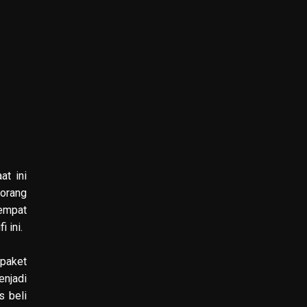
at ini
-orang
tempat
 ini.
paket
enjadi
s beli