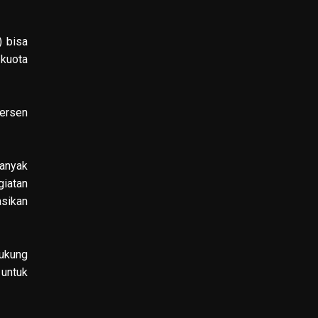
 bisa
 kuota
persen
banyak
giatan
asikan
ukung
 untuk