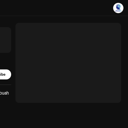
ibe
ebuah