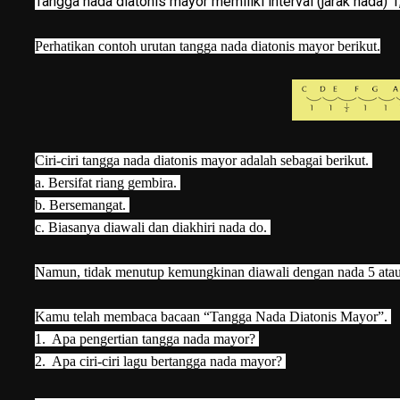
Tangga nada diatonis mayor memiliki interval (jarak nada) 1, 1
Perhatikan contoh urutan tangga nada diatonis mayor berikut.
Ciri-ciri tangga nada diatonis mayor adalah sebagai berikut.
a. Bersifat riang gembira.
b. Bersemangat.
c. Biasanya diawali dan diakhiri nada do.
Namun, tidak menutup kemungkinan diawali dengan nada 5 atau 
Kamu telah membaca bacaan “Tangga Nada Diatonis Mayor”.
1. Apa pengertian tangga nada mayor?
2. Apa ciri-ciri lagu bertangga nada mayor?