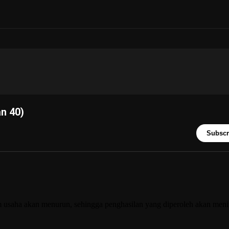
n 40)
Subscr
 usaha akan menurun, sehingga penghasilan yang diperoleh akan meni