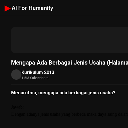
▶
AI For Humanity
Mengapa Ada Berbagai Jenis Usaha (Halama
Kurikulum 2013
1.5M Subscribers
Menurutmu, mengapa ada berbagai jenis usaha?
Jawab:
Dengan adanya jenis usaha yang berbeda maka daya saing dalam