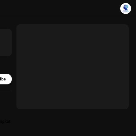
ibe
ngkat