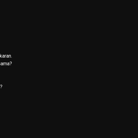
karan.
 sama?
n?