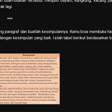
an buah-buahan tersebut meliputi bayam, kangkung, kacang pa
ak lagi.
***
ing paragraf dan buatlah kesimpulannya. Kamu bisa membuka h
gan kesimpulan yang baik. Isilah tabel berikut berdasarkan 