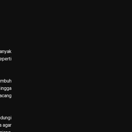
banyak
eperti
umbuh
hingga
kacang
ndungi
a agar