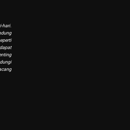
hari.
ndung
perti
rdapat
enting
dungi
kacang