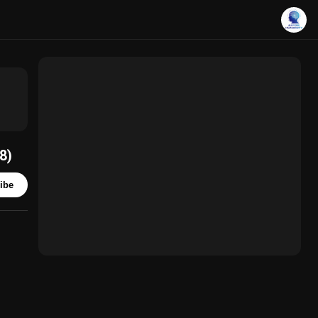
8)
ibe