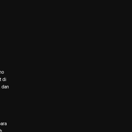
no
 di
, dan
para
h