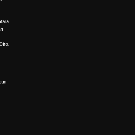
tara
an
Diro.
pun