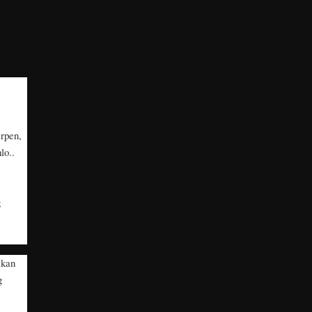
erpen,
lo..
g
ikan
g