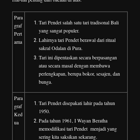
Para
Tari Pendet salah satu tari tradisonal Bali
graf
yang sangat populer.
Pert
Lahirnya tari Pendet berawal dari ritual
ama
sakral Odalan di Pura.
Tari ini dipentaskan secara berpasangan
atau secara masal dengan membawa
perlengkapan, berupa bokor, sesajen, dan
bunga.
Para
Tari Pendet disepakati lahir pada tahun
graf
1950.
Ked
Pada tahun 1961, I Wayan Beratha
ua
memodifikasi tari Pendet menjadi yang
sering kita saksikan sekarang.