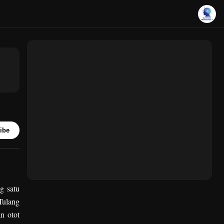
ibe
g satu
Tulang
n otot