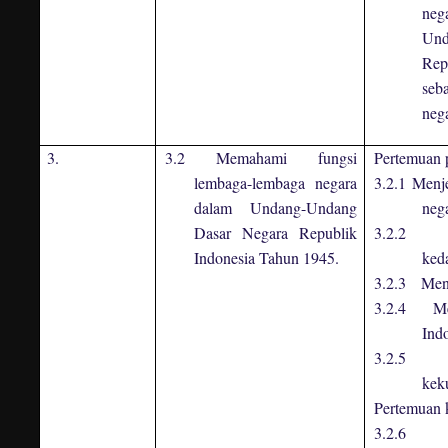
ne
Und
Rep
seb
neg
3.
3.2 Memahami fungsi
Pertemuan 
lembaga-lembaga negara
3.2.1 Menj
dalam Undang-Undang
neg
Dasar Negara Republik
3.2.2 Me
Indonesia Tahun 1945.
ked
3.2.3 Menje
3.2.4 Men
Ind
3.2.5 M
kek
Pertemuan 
3.2.6 Me