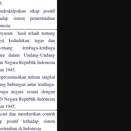
5
deskripsikan sikap positif
hadap sistem pemerintahan
onesia
yusun hasil telaah tentang
gsi, kedudukan, tugas dan
wenang lembaga-lembaga
ara dalam Undang-Undang
ar Negara Republik Indonesia
un 1945.
resentasikan tulisan singkat
tang hubungan antar lembaga-
baga negara sesuai dengan
 Negara Republik Indonesia
un 1945.
cari dan memberikan contoh
ap positif terhadap sistem
erintahan di Indonesia