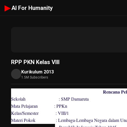
▶
AI For Humanity
RPP PKN Kelas VIII
Kurikulum 2013
1.5M Subscribers
Rencana Pe
Sekolah : SMP Damaruta
Mata Pelajaran : PPKn
Kelas/Semester : VIII/1
Materi Pokok : Lembaga-Lembaga Negara dalam Undan