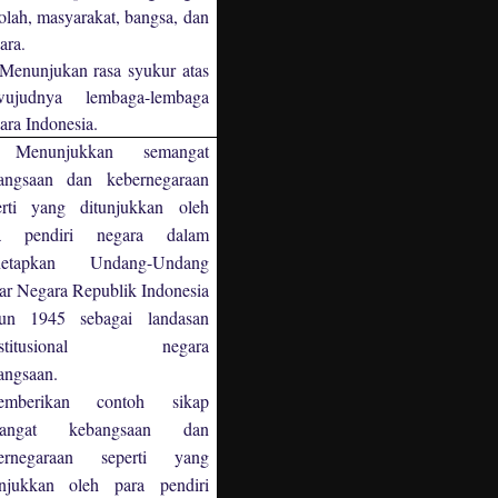
olah, masyarakat, bangsa, dan
ara
.
Menunjukan rasa syukur atas
rwujudnya lembaga-lembaga
ara Indonesia.
enunjukkan semangat
angsaan dan kebernegaraan
erti yang ditunjukkan oleh
a pendiri negara dalam
netapkan Undang-Undang
ar Negara Republik Indonesia
un 1945 sebagai landasan
nstitusional negara
angsaan.
mberikan contoh sikap
mangat kebangsaan dan
ernegaraan seperti yang
unjukkan oleh para pendiri