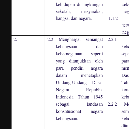
kehidupan di lingkungan
sek
sekolah, masyarakat,
neg
bangsa, dan negara
1.1.2
.
te
neg
2.
2.2 Menghargai semangat
2.2.1 M
kebangsaan dan
keb
kebernegaraan seperti
sep
yang ditunjukkan oleh
par
para pendiri negara
me
dalam menetapkan
Das
Undang-Undang Dasar
Tah
Negara Republik
ko
Indonesia Tahun 1945
keb
sebagai landasan
2.2.2 Me
konstitusional negara
se
kebangsaan.
keb
dit