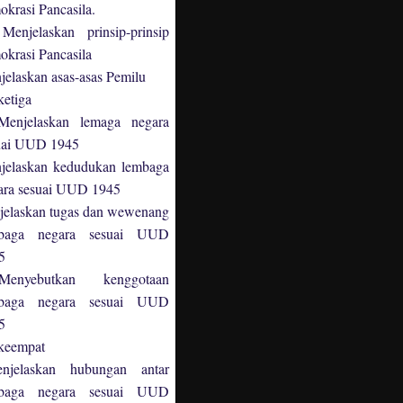
okrasi Pancasila.
jelaskan prinsip-prinsip
okrasi Pancasila
elaskan asas-asas Pemilu
ketiga
njelaskan lemaga negara
uai UUD 1945
jelaskan kedudukan lembaga
ara sesuai UUD 1945
jelaskan tugas dan wewenang
baga negara sesuai UUD
5
enyebutkan kenggotaan
baga negara sesuai UUD
5
keempat
njelaskan hubungan antar
baga negara sesuai UUD