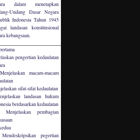
gara dalam menetapkan
ang-Undang Dasar Negara
ublik Indonesia Tahun 1945
agai landasan konstitusional
ara kebangsaan.
pertama
elaskan pengertian kedaulatan
ara
njelaskan macam-macam
aulatan
laskan sifat-sifat kedaulatan
jelaskan landasan hukum
onesia berdasarkan kedaulatan
enjelaskan pembagian
uasaan
kedua
ndeskripsikan pegertian