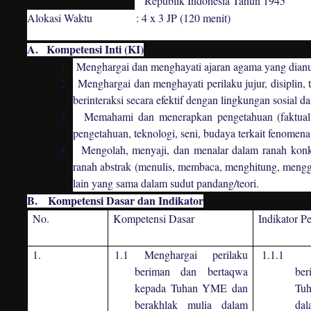
Republik Indonesia Tahun 1945
Alokasi Waktu : 4 x 3 JP (120 menit)
A.
Kompetensi Inti (KI)
1.
Menghargai dan menghayati ajaran agama yang dianu
2.
Menghargai dan menghayati perilaku jujur, disiplin, 
berinteraksi secara efektif dengan lingkungan sosial
3.
Memahami dan menerapkan pengetahuan (faktual, 
pengetahuan, teknologi, seni, budaya terkait fenomen
4.
Mengolah, menyaji, dan menalar dalam ranah kon
ranah abstrak (menulis, membaca, menghitung, mengg
lain yang sama dalam sudut pandang/teori.
B.
Kompetensi Dasar dan Indikator
No.
Kompetensi Dasar
Indikator P
1.
1.1 Menghargai perilaku
1.1.1
beriman dan bertaqwa
be
kepada Tuhan YME dan
Tuh
berakhlak mulia dalam
dal