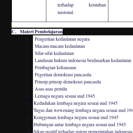
terhadap keutuhan
nasional.
C.
Materi Pembelajaran
1.
Pengertian kedaulatan negara
2.
Macam-macam kedaulatan
3.
Sifat-sifat kedaulatan
4.
Landasan hukum indonesia berdasarkan kedaulatan
5.
Pembagian kekuasaan
6.
Pegertian demokrasi pancasila.
7.
Prinsip-prinsip demokrasi pancasila
8.
Asas-asas pemilu
9.
Lemaga negara sesuai uud 1945
10.
Kedudukan lembaga negara sesuai uud 1945
11.
Tugas dan wewenang lembaga negara sesuai uud 19
12.
Kenggotaan lembaga negara sesuai uud 1945
13.
Hubungan antar lembaga negara sesuai uud 1945
14.
Sikap positif terhadap sistem pemerintahan indonesia