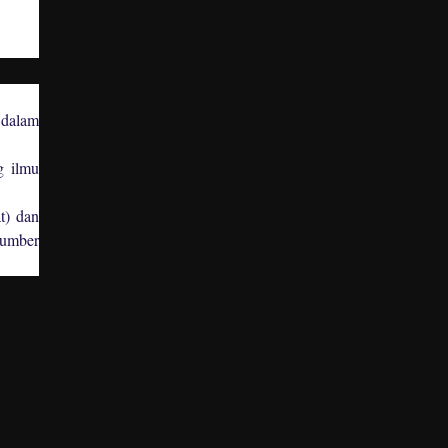
, dalam
g ilmu
t) dan
sumber