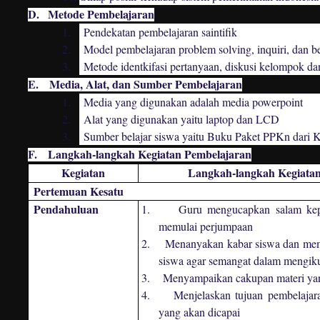
D.
Metode Pembelajaran
1.
Pendekatan pembelajaran saintifik
2.
Model pembelajaran problem solving, inquiri, dan 
3.
Metode identkifasi pertanyaan, diskusi kelompok da
E.
Media, Alat, dan Sumber Pembelajaran
1.
Media yang digunakan adalah media powerpoint
2.
Alat yang digunakan yaitu laptop dan LCD
3.
Sumber belajar siswa yaitu Buku Paket PPKn dar
F.
Langkah-langkah Kegiatan Pembelajaran
Kegiatan
Langkah-langkah Kegiatan
Pertemuan Kesatu
Pendahuluan
1.
Guru mengucapkan salam kepa
memulai perjumpaan
2.
Menanyakan kabar siswa dan mem
siswa agar semangat dalam mengiku
3.
Menyampaikan cakupan materi ya
4.
Menjelaskan tujuan pembelajar
yang akan dicapai