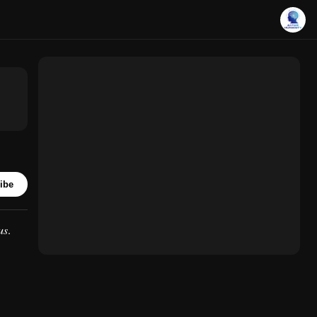
ibe
us
.