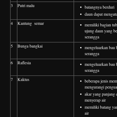
3
Putri malu
batangnya berduri
daun dapat mengatu
4
Kantung semar
memiliki bagian tu
ujung daun yang be
serangga
5
Bunga bangkai
mengeluarkan bau 
serangga
6
Raflesia
mengeluarkan bau 
serangga
7
Kaktus
beberapa jenis memi
mengurangi pengu
akar yang panjang 
menyerap air
memiliki batang ya
air