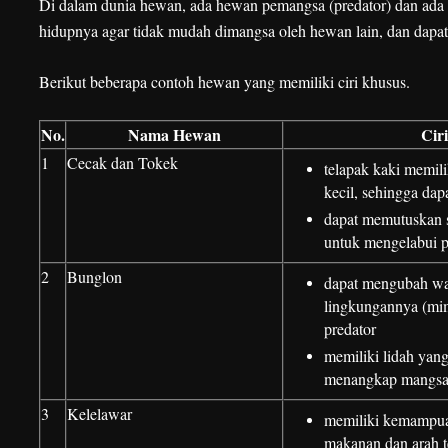
Di dalam dunia hewan, ada hewan pemangsa (predator) dan ada
hidupnya agar tidak mudah dimangsa oleh hewan lain, dan dapa
Berikut beberapa contoh hewan yang memiliki ciri khusus.
No.
Nama Hewan
Cir
1
Cecak dan Tokek
telapak kaki memili
kecil, sehingga dap
dapat memutuskan s
untuk mengelabui 
2
Bunglon
dapat mengubah war
lingkungannya (mi
predator
memiliki lidah yan
menangkap mangs
3
Kelelawar
memiliki kemampua
makanan dan arah 