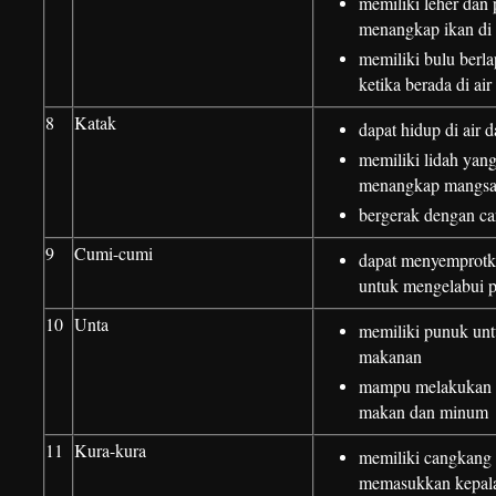
memiliki leher dan
menangkap ikan di 
memiliki bulu berlap
ketika berada di air
8
Katak
dapat hidup di air d
memiliki lidah yan
menangkap mangs
bergerak dengan c
9
Cumi-cumi
dapat menyemprotk
untuk mengelabui 
10
Unta
memiliki punuk un
makanan
mampu melakukan p
makan dan minum
11
Kura-kura
memiliki cangkang 
memasukkan kepala