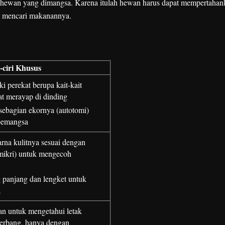
 hewan yang dimangsa. Karena itulah hewan harus dapat mempertahan
t mencari makanannya.
i-ciri Khusus
ki perekat berupa kait-kait
at merayap di dinding
ebagian ekornya (autotomi)
pemangsa
na kulitnya sesuai dengan
mikri) untuk mengecoh
g panjang dan lengket untuk
a
n untuk mengetahui letak
terbang, hanya dengan