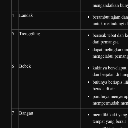
mengandalkan bunyi
4
Landak
berambut tajam dan
untuk melindungi d
5
Trenggiling
bersisik tebal dan 
dari pemangsa
dapat melingkarkan
mengelabui peman
6
Bebek
kakinya berselaput
dan berjalan di lum
bulunya berlapis lil
berada di air
paruhnya menyerup
mempermudah menc
7
Bangau
memiliki kaki yang 
tempat yang berair