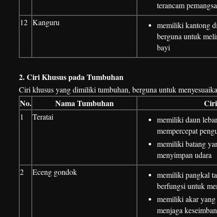
terancam pemangsa
12
Kanguru
memiliki kantong di
berguna untuk mel
bayi
2. Ciri Khusus pada Tumbuhan
Ciri khusus yang dimiliki tumbuhan, berguna untuk menyesuaika
No.
Nama Tumbuhan
Cir
1
Teratai
memiliki daun lebar
mempercepat peng
memiliki batang ya
menyimpan udara
2
Eceng gondok
memiliki pangkal t
berfungsi untuk me
memiliki akar yang 
menjaga keseimban