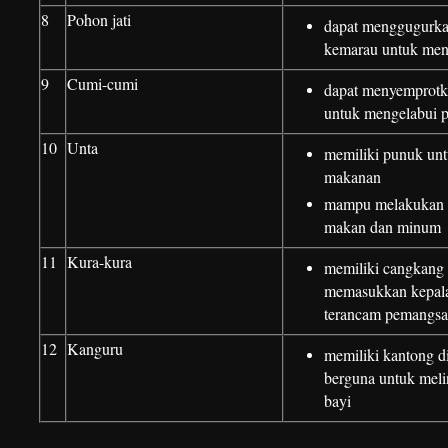
8
Pohon jati
dapat menggugurka
kemarau untuk men
9
Cumi-cumi
dapat menyemprotk
untuk mengelabui 
10
Unta
memiliki punuk un
makanan
mampu melakukan p
makan dan minum
11
Kura-kura
memiliki cangkang 
memasukkan kepala
terancam pemangsa
12
Kanguru
memiliki kantong di
berguna untuk mel
bayi