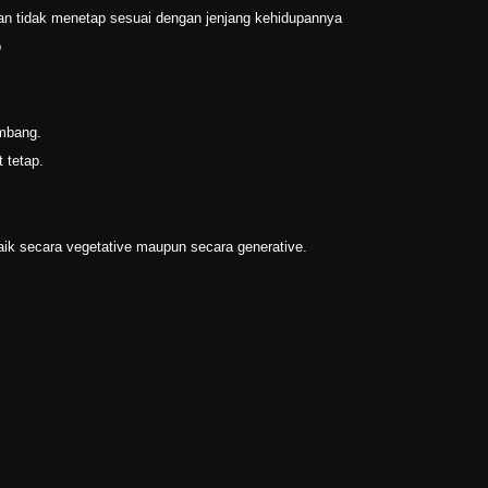
an tidak menetap sesuai dengan jenjang kehidupannya
p
embang.
t tetap.
k secara vegetative maupun secara generative.