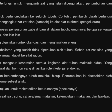
Berfungsi untuk mengganti zat yang telah dipergunakan, per­tumbuhan dan
suk perlu diedarkan ke seluruh tubuh. Contoh : pembuluh darah berfungsi
ng­angkut zat-zat sisa (sampah) ke alat-alat ekskresi (pengeluaran).
 proses penyusunan zat-zat baru di dalam tubuh, umumnya berupa senyawa-
 dan lain-lain.
 digunakan untuk oksi-dasi dan menghasilkan energi.
abolisme yang sudah tidak diperlukan oleh tubuh. Sebab zat-zat sisa yang
kelamaan dapat bersifat racun.
tuk mengatur keserasian semua kegiatan alat tubuh makhluk hidup. Yang
raf dan hormon yang dihasilkan oleh kelenjar endokrin.
n berkembangnya tubuh makhluk hidup. Pertumbuhan ini disebabkan oleh
ume sel-sel anak.
ujuan untuk melestarikan keturunannya (speciesnya).
salnya : suhu, cahaya/sinar matahari, kelembaban, makanan, dan lain-lain.