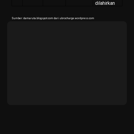
dilahirkan
Sumber: damaruta.blogspot.com dari ubrocharge.wordpress.com