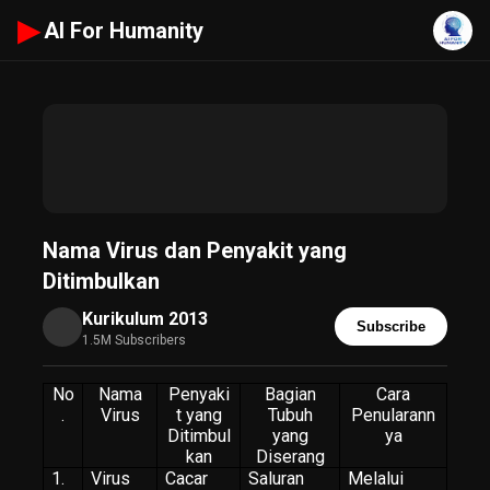
▶
AI For Humanity
Nama Virus dan Penyakit yang
Ditimbulkan
Kurikulum 2013
Subscribe
1.5M Subscribers
No
Nama
Penyaki
Bagian
Cara
.
Virus
t yang
Tubuh
Penularann
Ditimbul
yang
ya
kan
Diserang
1.
Virus
Cacar
Saluran
Melalui