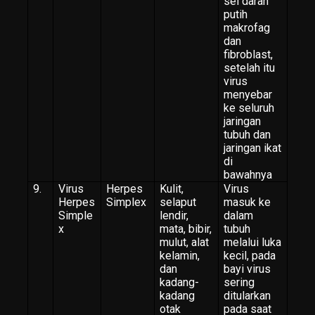
sel darah
putih
makrofag
dan
fibroblast,
setelah itu
virus
menyebar
ke seluruh
jaringan
tubuh dan
jaringan ikat
di
bawahnya
9.
Virus
Herpes
Kulit,
Virus
Herpes
Simplex
selaput
masuk ke
Simple
lendir,
dalam
x
mata, bibir,
tubuh
mulut, alat
melalui luka
kelamin,
kecil, pada
dan
bayi virus
kadang-
sering
kadang
ditularkan
otak
pada saat