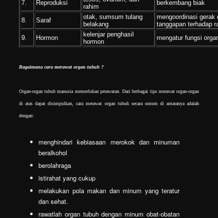
7.
Reproduksi
berkembang biak
rahim
otak, sumsum tulang
mengoordinasi gerak
8.
Saraf
belakang
tanggapan terhadap 
kelenjar penghasil
9.
Hormon
mengatur fungsi orga
hormon
Bagaimana cara merawat organ tubuh ?
Organ-organ tubuh manusia memerlukan perawatan. Dari berbagai tips merawat organ-organ
di atas dapat disimpulkan, cara merawat organ tubuh secara umum di antaranya adalah
dengan:
menghindari kebiasaan merokok dan minuman
beralkohol
berolahraga
istirahat yang cukup
melakukan pola makan dan minum yang teratur
dan sehat.
rawatlah organ tubuh dengan minum obat-obatan