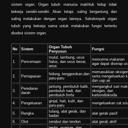
sistem organ. Organ tubuh manusia makhluk hidup tidak
bekerja sendiri-sendiri. Akan tetapi, saling bergantung dan
saling melakukan dengan organ lainnya. Sekelompok organ
tubuh yang bekerja sama untuk melakukan fungsi tertentu
disebut sistem organ.
Organ Tubuh
No
Sistem
Fungsi
Penyusun
mulut, lambung, usus
mencerna makanan
1.
Pencernaan
halus, dan usus besar,
agar dapat diserap us
anus
memasukkan oksigen
hidung, tenggorokan,dan
2.
Pernapasan
serta mengeluarkan k
paru-paru
dan uap air
jantung, pembuluh balik,
mengangkut sari mak
Peredaran
3.
pembuluh nadi, dan
oksigen, dan
darah
pembuluh limfa
karbondioksida
ginjal, hati, kulit, dan
4.
Pengeluaran
mengeluarkan zat sis
paru-paru
tulang, alat gerak, dan
5.
Rangka
alat gerak pasif
badan
6.
Otot
serabut dan tendon
alat gerak aktif
testis, ovarium, dan